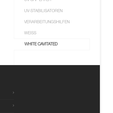
UV CAP LAYER
UV-STABILISATOREN
VERARBEITUNGSHILFEN
WEISS
WHITE CAVITATED