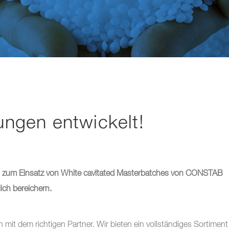
ngen entwickelt!
keit zum Einsatz von White cavitated Masterbatches von CONSTAB
lich bereichern.
 mit dem richtigen Partner. Wir bieten ein vollständiges Sortiment