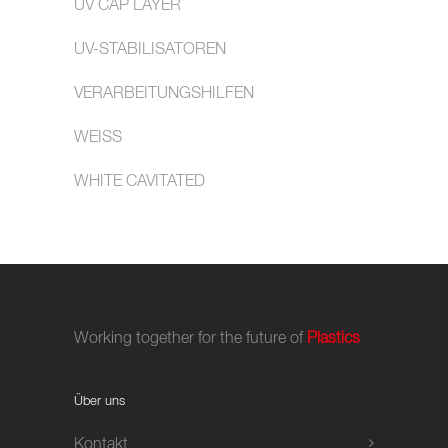
UV CAP LAYER
UV-STABILISATOREN
VERARBEITUNGSHILFEN
WEISS
WHITE CAVITATED
Working together for the future of
Plastics
Über uns
Kontakt